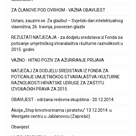
ZA ČLANOVE POD OVRHOM - VAŽNA OBAVIJEST
Ustani, zauzmi se. Za glazbu! – Svjetski dan intelektualnog
vlasništva, 26. travnja, posvećen glazbi
REZULTATI NATJEČAJA - za dodjelu sredstava iz Fonda za
poticanje umjetničkog stvaralaštva i kulturne raznolikosti u
2015. godini
VAŽNO - HITNO POZIV ZA AŽURIRANJE PRIJAVA
NATJEČAJ ZA DODJELU SREDSTAVA IZ FONDA ZA
POTICANJE UMJETNIČKOG STVARALAŠTVA I KULTURNE
RAZNOLIKOSTI HRVATSKE UDRUGE ZA ZAŠTITU
IZVOĐAČKIH PRAVA ZA 2015.
OBAVIJEST - održana redovna skupština - 20.12.2014.
Akcija „Stop krivotvorinama i piratstvu“ 13.12.2014. u
Westgate centru u Jablanovcu (Zaprešić)
Obavijest