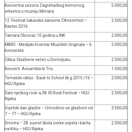
Koncertna sezona Zagrebačkog komornog
5.000,00
orkestra u muzeju Mimara
12. Festival čakavske šansone ČAnsonfest –
2.500,00
Kastav 2016.
Tamara Obrovac 10 godina u INK
2.000,00
MIMO - Medijski Inventar Muzičkih Originala – 6
2.000,00
koncerata
Ciklus Glazbene večeri u Domoljubu
2.500,00
Koncerti Ansambla le Trio
1.500,00
Tematski ciklus - Back to School šk.g.2015./16 –
2.000,00
HGU Rijeka
Dani riječkog rock-a,38. RI Rock Festival – HGU
2.500,00
Rijeka
Svjetski dan glazbe – Umrežimo se glazbom od
3.500,00
7 – 77 – HGU Rijeka
Smotra – 28. susret škola svirke sopela i kanta
2.500,00
na Krku – HGU Rijeka