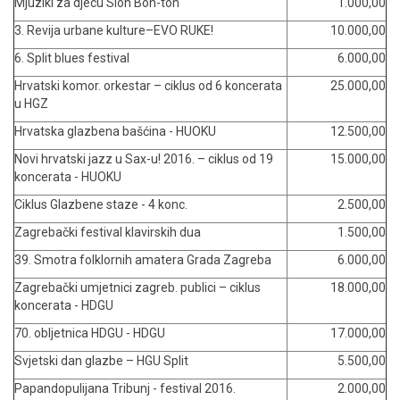
Mjuzikl za djecu Slon Bon-ton
1.000,00
3. Revija urbane kulture–EVO RUKE!
10.000,00
6. Split blues festival
6.000,00
Hrvatski komor. orkestar – ciklus od 6 koncerata
25.000,00
u HGZ
Hrvatska glazbena bašćina - HUOKU
12.500,00
Novi hrvatski jazz u Sax-u! 2016. – ciklus od 19
15.000,00
koncerata - HUOKU
Ciklus Glazbene staze - 4 konc.
2.500,00
Zagrebački festival klavirskih dua
1.500,00
39. Smotra folklornih amatera Grada Zagreba
6.000,00
Zagrebački umjetnici zagreb. publici – ciklus
18.000,00
koncerata - HDGU
70. obljetnica HDGU - HDGU
17.000,00
Svjetski dan glazbe – HGU Split
5.500,00
Papandopulijana Tribunj - festival 2016.
2.000,00