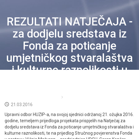
IZVOĐAČI
REZULTATI NATJEČAJA -
PROPISI
za dodjelu sredstava iz
CJENICI
Fonda za poticanje
umjetničkog stvaralaštva
DOKUMENTI
i kulturne raznolikosti u
NOVOSTI
2016. godini
KORISNICI
Početna
Prošle obavijesti
KONTAKT
21.03.2016
Upravni odbor HUZIP-a, na svojoj sjednici održanoj 21. ožujka 2016.
NEISPLAĆENO
godine, temeljem prijedloga projekata prispjelih na Natječaj za
dodjelu sredstava iz Fonda za poticanje umjetničkog stvaralaštva i
HRVATSKI
kulturne raznolikosti, te na prijedlog Stručnog povjerenstva Fonda