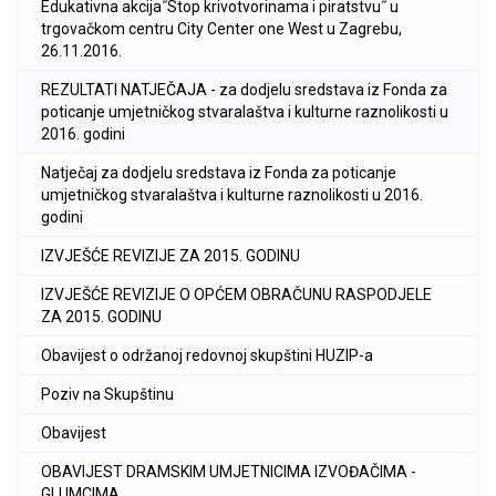
Edukativna akcija˝Stop krivotvorinama i piratstvu˝ u
trgovačkom centru City Center one West u Zagrebu,
26.11.2016.
REZULTATI NATJEČAJA - za dodjelu sredstava iz Fonda za
poticanje umjetničkog stvaralaštva i kulturne raznolikosti u
2016. godini
Natječaj za dodjelu sredstava iz Fonda za poticanje
umjetničkog stvaralaštva i kulturne raznolikosti u 2016.
godini
IZVJEŠĆE REVIZIJE ZA 2015. GODINU
IZVJEŠĆE REVIZIJE O OPĆEM OBRAČUNU RASPODJELE
ZA 2015. GODINU
Obavijest o održanoj redovnoj skupštini HUZIP-a
Poziv na Skupštinu
Obavijest
OBAVIJEST DRAMSKIM UMJETNICIMA IZVOĐAČIMA -
GLUMCIMA