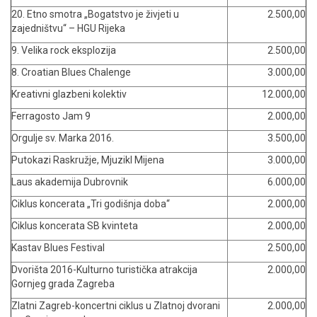
20. Etno smotra „Bogatstvo je živjeti u
2.500,00
zajedništvu“ – HGU Rijeka
9. Velika rock eksplozija
2.500,00
8. Croatian Blues Chalenge
3.000,00
Kreativni glazbeni kolektiv
12.000,00
Ferragosto Jam 9
2.000,00
Orgulje sv. Marka 2016.
3.500,00
Putokazi Raskružje, Mjuzikl Mijena
3.000,00
Laus akademija Dubrovnik
6.000,00
Ciklus koncerata „Tri godišnja doba“
2.000,00
Ciklus koncerata SB kvinteta
2.000,00
Kastav Blues Festival
2.500,00
Dvorišta 2016-Kulturno turistička atrakcija
2.000,00
Gornjeg grada Zagreba
Zlatni Zagreb-koncertni ciklus u Zlatnoj dvorani
2.000,00