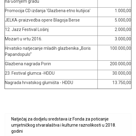
na Gornjem gradu
Promocija CD izdanja 'Glazbena etno kutijica'
1.000,00
JELKA-praizvedba opere Blagoja Berse
5.000,00
12. Jazz Festival Lošinj
2.000,00
Mozart u vrtu 2016.
3.000,00
Hrvatsko natjecanje mladih glazbenika „Boris
100.000,00
Papandopulo“
Glazbena nagrada Porin
200.000,00
23. Festival glumca -HDDU
30.000,00
Nagrada hrvatskog glumišta - HDDU
13.750,00
Natječaj za dodjelu sredstava iz Fonda za poticanje
umjetničkog stvaralaštva i kulturne raznolikosti u 2018.
godini