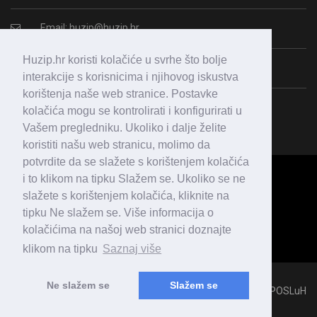
Email:
huzip@huzip.hr
Huzip.hr koristi kolačiće u svrhe što bolje
OIB: 43987938364
interakcije s korisnicima i njihovog iskustva
korištenja naše web stranice. Postavke
kolačića mogu se kontrolirati i konfigurirati u
Vašem pregledniku. Ukoliko i dalje želite
koristiti našu web stranicu, molimo da
potvrdite da se slažete s korištenjem kolačića
i to klikom na tipku Slažem se. Ukoliko se ne
slažete s korištenjem kolačića, kliknite na
tipku Ne slažem se. Više informacija o
kolačićima na našoj web stranici doznajte
klikom na tipku
Saznaj više
Ne slažem se
Slažem se
All Rights Reserved 2018 © HUZIP, Developed & Hosted by
POSLuH