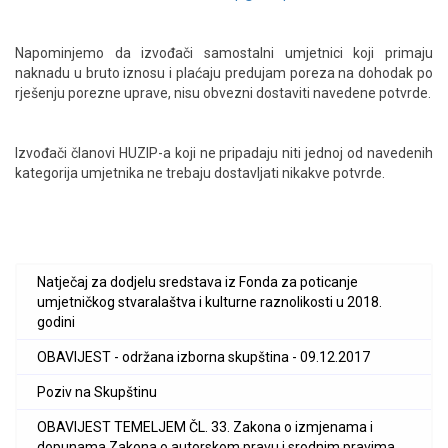
Napominjemo da izvođači samostalni umjetnici koji primaju
naknadu u bruto iznosu i plaćaju predujam poreza na dohodak po
rješenju porezne uprave, nisu obvezni dostaviti navedene potvrde.
Izvođači članovi HUZIP-a koji ne pripadaju niti jednoj od navedenih
kategorija umjetnika ne trebaju dostavljati nikakve potvrde.
Natječaj za dodjelu sredstava iz Fonda za poticanje
umjetničkog stvaralaštva i kulturne raznolikosti u 2018.
godini
OBAVIJEST - održana izborna skupština - 09.12.2017
Poziv na Skupštinu
OBAVIJEST TEMELJEM ČL. 33. Zakona o izmjenama i
dopunama Zakona o autorskom pravu i srodnim pravima