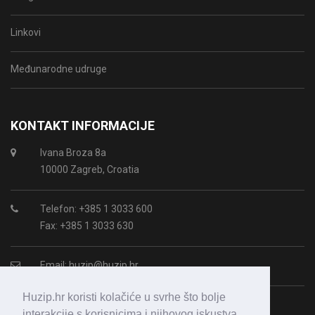
Linkovi
Međunarodne udruge
KONTAKT INFORMACIJE
Ivana Broza 8a
10000 Zagreb, Croatia
Telefon: +385 1 3033 600
Fax: +385 1 3033 630
Email:
huzip@huzip.hr
Huzip.hr koristi kolačiće u svrhe što bolje
OIB: 43987938364
interakcije s korisnicima i njihovog iskustva