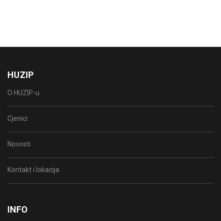
HUZIP
O HUZIP-u
Cjenici
Novosti
Kontakt i lokacija
INFO