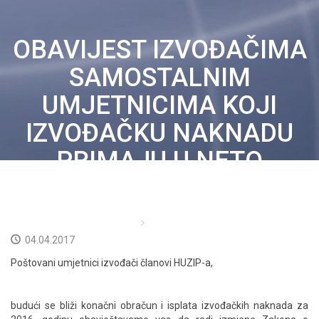
IZVOĐAČI
OBAVIJEST IZVOĐAČIMA
PROPISI
SAMOSTALNIM
CJENICI
UMJETNICIMA KOJI
IZVOĐAČKU NAKNADU
DOKUMENTI
PRIMAJU U NETO
NOVOSTI
IZNOSU
KORISNICI
Početna
Prošle obavijesti
KONTAKT
04.04.2017
Poštovani umjetnici izvođači članovi HUZIP-a,
NEISPLAĆENO
HRVATSKI
budući se bliži konačni obračun i isplata izvođačkih naknada za