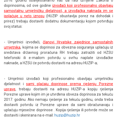
2016. godinu obavještavamo vas da radi izmjene Zakona o
doprinosima, od ove godine
izvođači koji profesionalno obavljaju
ENGLISH
samostalnu umjetničku djelatnost, a izvođačka naknada im se
isplaćuje u neto iznosu
(HUZIP obustavlja porez na dohodak i
prirez) trebaju dostaviti dodatnu dokumentaciju kojom potvrđuju
svoj status:
- Umjetnici izvođači,
članovi Hrvatske zajednice samostalnih
umjetnika
, kojima se doprinosi za obvezna osiguranja uplaćuju iz
sredstava državnog proračuna RH trebaju zatražiti od HZSU
telefonski ili e-mailom potvrdu u svrhu naplate izvođačke
naknade, a HZSU će potvrdu dostaviti na adresu HUZIP-a;
- Umjetnici izvođači koji profesionalno obavljaju umjetničku
djelatnost i
sami plaćaju doprinose prema rješenju Porezne
uprave
, trebaju dostaviti na adresu HUZIP-a kopiju rješenja
Porezne uprave kojim im je utvrđena obveza doprinosa za tekuću
2017. godinu. Ako nemaju rješenje za tekuću godinu, onda treba
dostaviti potvrdu iz Porezne uprave da sami obračunavaju i
uplaćuju mjesečne doprinose . Kopija rješenja ili potvrde može se
dostaviti i skenirana na e-mail:
huzip@huzip.hr