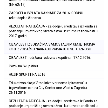
(NN 62/17)
ZAPOČELA ISPLATA NAKNADE ZA 2016. GODINU
tekst dopisa članstvu
REZULTATI NATJEČAJA - za dodjelu sredstava iz Fonda za
poticanje umjetničkog stvaralaštva i kulturne raznolikosti u
2017. godini
OBAVIJEST IZVOĐAČIMA SAMOSTALNIM UMJETNICIMA
KOJI IZVOĐAČKU NAKNADU PRIMAJU U NETO IZNOSU
OBAVIJEST - održana redovna skupština - 17.12.2016.
Poziv na Skupštinu
HUZIP SKUPŠTINA 2016
Edukativna akcija˝Stop krivotvorinama i piratstvu˝ u
trgovačkom centru City Center one West u Zagrebu,
26.11.2016.
REZULTATI NATJEČAJA - za dodjelu sredstava iz Fonda za
poticanje umjetničkog stvaralaštva i kulturne raznolikosti u