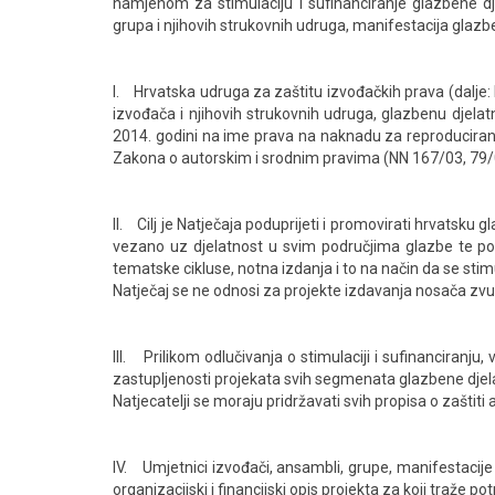
namjenom za stimulaciju i sufinanciranje glazbene dj
grupa i njihovih strukovnih udruga, manifestacija glaz
I. Hrvatska udruga za zaštitu izvođačkih prava (dalje
izvođača i njihovih strukovnih udruga, glazbenu djelat
2014. godini na ime prava na naknadu za reproduciranje
Zakona o autorskim i srodnim pravima (NN 167/03, 79/0
II. Cilj je Natječaja poduprijeti i promovirati hrvatsku
vezano uz djelatnost u svim područjima glazbe te podu
tematske cikluse, notna izdanja i to na način da se stimul
Natječaj se ne odnosi za projekte izdavanja nosača zvuka 
III. Prilikom odlučivanja o stimulaciji i sufinanciranju, 
zastupljenosti projekata svih segmenata glazbene djela
Natjecatelji se moraju pridržavati svih propisa o zaštit
IV. Umjetnici izvođači, ansambli, grupe, manifestacije 
organizacijski i financijski opis projekta za koji traže p