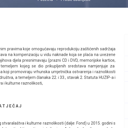
im pravima koje omogućavaju reprodukciju zaštićenih sadržaja
ma prava na kompenzaciju u vidu naknade koja se plaća na uvezene
jihova djela presnimavaju (prazni CD i DVD, memorijske kartice,
a temeljem kojeg se dio prikupljenih sredstava namjenjuje za
ma koji promoviraju vrhunska umjetnička ostvarenja i raznolikosti
društva, a temeljem članaka 22. i 33., stavak 2. Statuta HUZIP-a i
 i kulturne raznolikosti,
A T J E Č A J
tvaralaštva i kulturne raznolikosti (dalje: Fond) u 2015. godini s