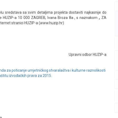
lu sredstava sa svim detaljima projekta dostaviti najkasnije do
žbe HUZIP-a 10 000 ZAGREB, Ivana Broza 8a , s naznakom „ ZA
nternet stranici HUZIP-a (www.huzip.hr)
Upravni odbor HUZIP-a
onda za poticanje umjetničkog stvaralaštva i kulturne raznolikosti
štitu izvođačkih prava za 2015.
-a