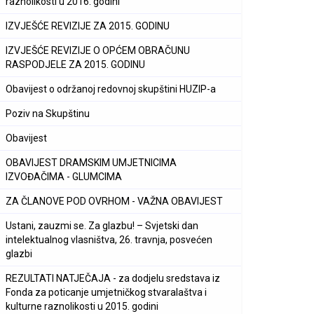
raznolikosti u 2016. godini
IZVJEŠĆE REVIZIJE ZA 2015. GODINU
IZVJEŠĆE REVIZIJE O OPĆEM OBRAČUNU
RASPODJELE ZA 2015. GODINU
Obavijest o održanoj redovnoj skupštini HUZIP-a
Poziv na Skupštinu
Obavijest
OBAVIJEST DRAMSKIM UMJETNICIMA
IZVOĐAČIMA - GLUMCIMA
ZA ČLANOVE POD OVRHOM - VAŽNA OBAVIJEST
Ustani, zauzmi se. Za glazbu! – Svjetski dan
intelektualnog vlasništva, 26. travnja, posvećen
glazbi
REZULTATI NATJEČAJA - za dodjelu sredstava iz
Fonda za poticanje umjetničkog stvaralaštva i
kulturne raznolikosti u 2015. godini