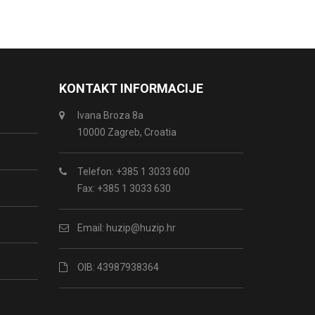
KONTAKT INFORMACIJE
Ivana Broza 8a
10000 Zagreb, Croatia
Telefon: +385 1 3033 600
Fax: +385 1 3033 630
Email:
huzip@huzip.hr
OIB: 43987938364