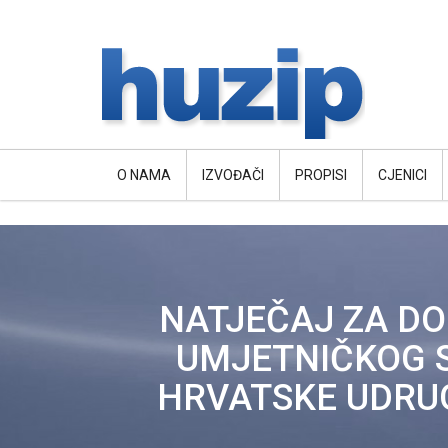
O NAMA
IZVOĐAČI
PROPISI
CJENICI
NATJEČAJ ZA DO
UMJETNIČKOG S
HRVATSKE UDRUG