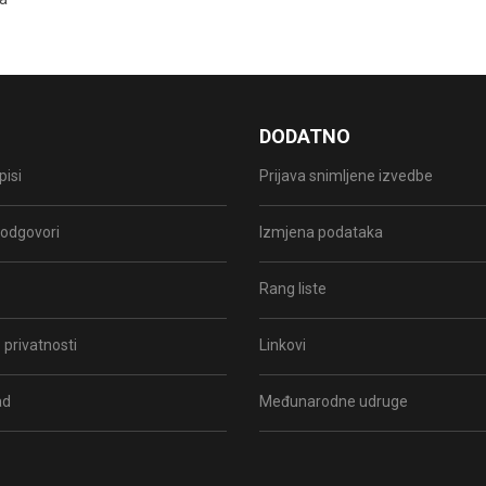
DODATNO
pisi
Prijava snimljene izvedbe
i odgovori
Izmjena podataka
Rang liste
 privatnosti
Linkovi
ad
Međunarodne udruge