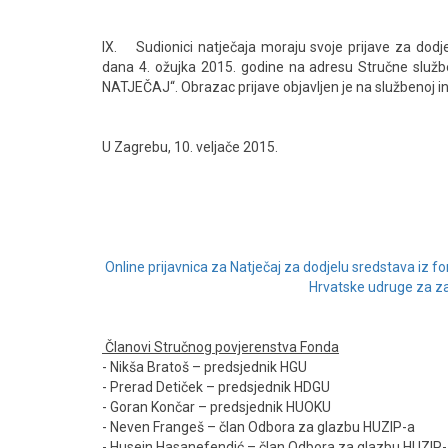
IX. Sudionici natječaja moraju svoje prijave za dodje
dana 4. ožujka 2015. godine na adresu Stručne slu
NATJEČAJ“. Obrazac prijave objavljen je na službenoj i
U Zagrebu, 10. veljače 2015.
Online prijavnica za Natječaj za dodjelu sredstava iz f
Hrvatske udruge za za
Članovi Stručnog povjerenstva Fonda
- Nikša Bratoš – predsjednik HGU
- Prerad Detiček – predsjednik HDGU
- Goran Končar – predsjednik HUOKU
- Neven Frangeš – član Odbora za glazbu HUZIP-a
- Husein Hasanefendić – član Odbora za glazbu HUZIP