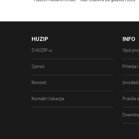
HUZIP
INFO
O HUZIP-u
Opći pro
Cjenici
Pitanja 
Novosti
Izvođači
Kontakt i lokacija
Pravila o
Downlo