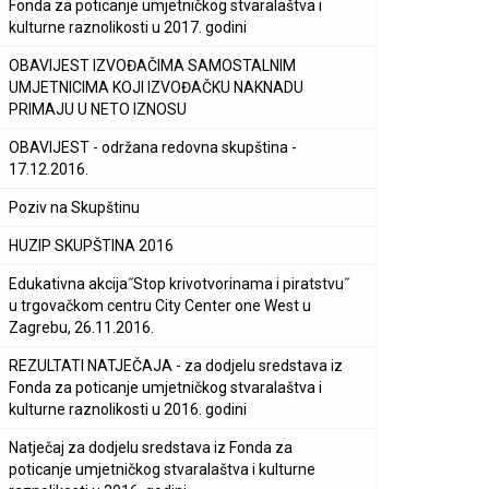
Fonda za poticanje umjetničkog stvaralaštva i
kulturne raznolikosti u 2017. godini
OBAVIJEST IZVOĐAČIMA SAMOSTALNIM
UMJETNICIMA KOJI IZVOĐAČKU NAKNADU
PRIMAJU U NETO IZNOSU
OBAVIJEST - održana redovna skupština -
17.12.2016.
Poziv na Skupštinu
HUZIP SKUPŠTINA 2016
Edukativna akcija˝Stop krivotvorinama i piratstvu˝
u trgovačkom centru City Center one West u
Zagrebu, 26.11.2016.
REZULTATI NATJEČAJA - za dodjelu sredstava iz
Fonda za poticanje umjetničkog stvaralaštva i
kulturne raznolikosti u 2016. godini
Natječaj za dodjelu sredstava iz Fonda za
poticanje umjetničkog stvaralaštva i kulturne