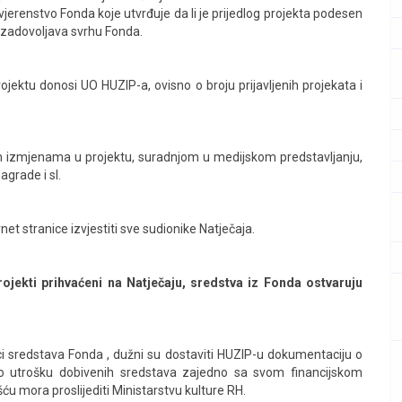
vjerenstvo Fonda koje utvrđuje da li je prijedlog projekta podesen
kt zadovoljava svrhu Fonda.
ojektu donosi UO HUZIP-a, ovisno o broju prijavljenih projekata i
 izmjenama u projektu, suradnjom u medijskom predstavljanju,
agrade i sl.
t stranice izvjestiti sve sudionike Natječaja.
rojekti prihvaćeni na Natječaju, sredstva iz Fonda ostvaruju
ici sredstava Fonda , dužni su dostaviti HUZIP-u dokumentaciju o
 o utrošku dobivenih sredstava zajedno sa svom financijskom
 mora proslijediti Ministarstvu kulture RH.