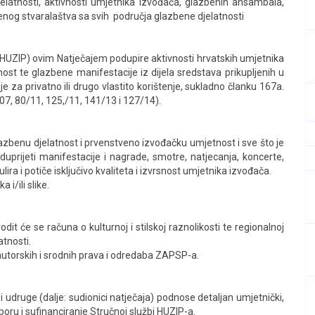
elatnosti, aktivnosti umjetnika izvođača, glazbenih ansambala,
benog stvaralaštva sa svih područja glazbene djelatnosti
: HUZIP) ovim Natječajem podupire aktivnosti hrvatskih umjetnika
nost te glazbene manifestacije iz dijela sredstava prikupljenih u
 za privatno ili drugo vlastito korištenje, sukladno članku 167a.
7, 80/11, 125,/11, 141/13 i 127/14).
 glazbenu djelatnost i prvenstveno izvođačku umjetnost i sve što je
prijeti manifestacije i nagrade, smotre, natjecanja, koncerte,
ira i potiče isključivo kvaliteta i izvrsnost umjetnika izvođača.
i/ili slike.
vodit će se računa o kulturnoj i stilskoj raznolikosti te regionalnoj
tnosti.
i autorskih i srodnih prava i odredaba ZAPSP-a.
i udruge (dalje: sudionici natječaja) podnose detaljan umjetnički,
otporu i sufinanciranje Stručnoj službi HUZIP-a.