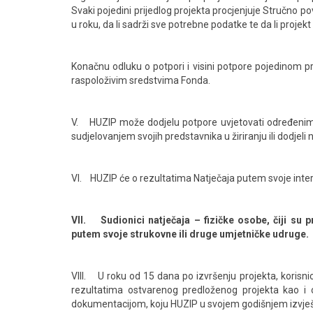
Svaki pojedini prijedlog projekta procjenjuje Stručno po
u roku, da li sadrži sve potrebne podatke te da li proje
Konačnu odluku o potpori i visini potpore pojedinom pr
raspoloživim sredstvima Fonda.
V. HUZIP može dodjelu potpore uvjetovati određenim
sudjelovanjem svojih predstavnika u žiriranju ili dodjeli n
VI. HUZIP će o rezultatima Natječaja putem svoje interne
VII. Sudionici natječaja – fizičke osobe, čiji su p
putem svoje strukovne ili druge umjetničke udruge.
VIII. U roku od 15 dana po izvršenju projekta, korisn
rezultatima ostvarenog predloženog projekta kao i
dokumentacijom, koju HUZIP u svojem godišnjem izvješću