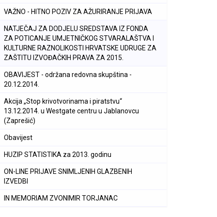
VAŽNO - HITNO POZIV ZA AŽURIRANJE PRIJAVA
NATJEČAJ ZA DODJELU SREDSTAVA IZ FONDA
ZA POTICANJE UMJETNIČKOG STVARALAŠTVA I
KULTURNE RAZNOLIKOSTI HRVATSKE UDRUGE ZA
ZAŠTITU IZVOĐAČKIH PRAVA ZA 2015.
OBAVIJEST - održana redovna skupština -
20.12.2014.
Akcija „Stop krivotvorinama i piratstvu“
13.12.2014. u Westgate centru u Jablanovcu
(Zaprešić)
Obavijest
HUZIP STATISTIKA za 2013. godinu
ON-LINE PRIJAVE SNIMLJENIH GLAZBENIH
IZVEDBI
IN MEMORIAM ZVONIMIR TORJANAC