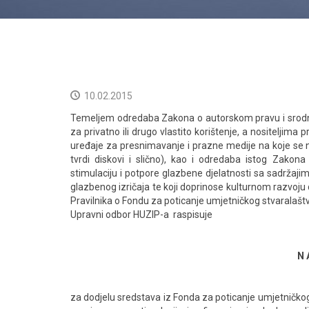
10.02.2015
Temeljem odredaba Zakona o autorskom pravu i srodn
za privatno ili drugo vlastito korištenje, a nositelji
uređaje za presnimavanje i prazne medije na koje se n
tvrdi diskovi i slično), kao i odredaba istog Zakon
stimulaciju i potpore glazbene djelatnosti sa sadržaji
glazbenog izričaja te koji doprinose kulturnom razvoju 
Pravilnika o Fondu za poticanje umjetničkog stvaralaštva
Upravni odbor HUZIP-a raspisuje
N 
za dodjelu sredstava iz Fonda za poticanje umjetničkog s