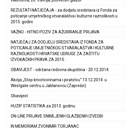
vlasništva, 26. travnja, posvećen glazbi
REZULTATI NATJEČAJA - za dodjelu sredstava iz Fonda za
poticanje umjetničkog stvaralaštva i kulturne raznolikosti u
2015. godini
VAŽNO - HITNO POZIV ZA AŽURIRANJE PRIJAVA
NATJEČAJ ZA DODJELU SREDSTAVA IZ FONDA ZA
POTICANJE UMJETNIČKOG STVARALAŠTVA I KULTURNE
RAZNOLIKOSTI HRVATSKE UDRUGE ZA ZAŠTITU
IZVOĐAČKIH PRAVA ZA 2015.
OBAVIJEST - održana redovna skupština - 20.12.2014.
Akcija „Stop krivotvorinama i piratstvu“ 13.12.2014. u
Westgate centru u Jablanovcu (Zaprešić)
Obavijest
HUZIP STATISTIKA za 2013. godinu
ON-LINE PRIJAVE SNIMLJENIH GLAZBENIH IZVEDBI
IN MEMORIAM ZVONIMIR TORJANAC