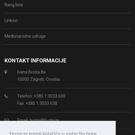
Rang liste
Linkovi
Međunarodne udruge
KONTAKT INFORMACIJE
Ivana Broza 8a
10000 Zagreb, Croatia
Telefon: +385 1 3033 600
Fax: +385 1 3033 630
Email:
huzip@huzip.hr
Huzip.hr koristi kolačiće u svrhe što bolje