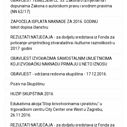
OBAVIJEST TEMELJEM ČL. 33. Zakona o izmjenama i
dopunama Zakona o autorskom pravu i srodnim pravima
(NN 62/17)
ZAPOČELA ISPLATA NAKNADE ZA 2016. GODINU
tekst dopisa članstvu
REZULTATI NATJEČAJA - za dodjelu sredstava iz Fonda za
poticanje umjetničkog stvaralaštva i kulturne raznolikosti u
2017. godini
OBAVIJEST IZVOĐAČIMA SAMOSTALNIM UMJETNICIMA
KOJI IZVOĐAČKU NAKNADU PRIMAJU U NETO IZNOSU
OBAVIJEST - održana redovna skupština - 17.12.2016.
Poziv na Skupštinu
HUZIP SKUPŠTINA 2016
Edukativna akcija˝Stop krivotvorinama i piratstvu˝ u
trgovačkom centru City Center one West u Zagrebu,
26.11.2016.
REZULTATI NATJEČAJA - za dodjelu sredstava iz Fonda za