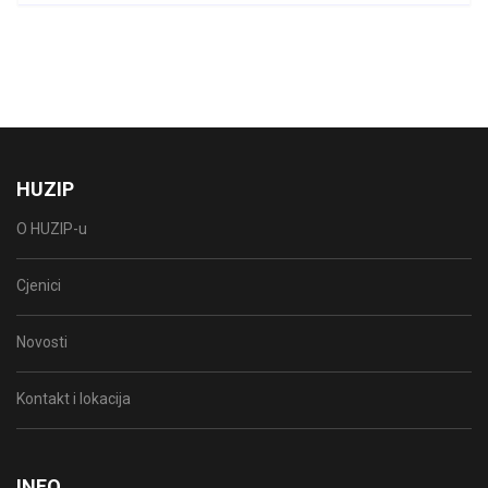
HUZIP
O HUZIP-u
Cjenici
Novosti
Kontakt i lokacija
INFO