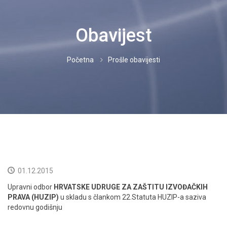
IZVOĐAČI
Obavijest
PROPISI
Početna
Prošle obavijesti
CJENICI
DOKUMENTI
NOVOSTI
KORISNICI
KONTAKT
01.12.2015
Upravni odbor
HRVATSKE UDRUGE ZA ZAŠTITU IZVOĐAČKIH
NEISPLAĆENO
PRAVA (HUZIP)
u skladu s člankom 22.Statuta HUZIP-a saziva
redovnu godišnju
HRVATSKI