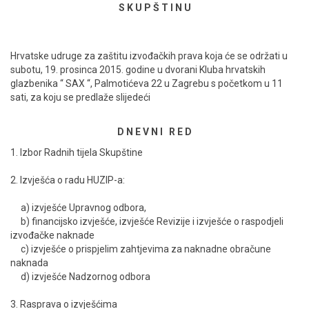
S K U P Š T I N U
ENGLISH
Hrvatske udruge za zaštitu izvođačkih prava koja će se održati u
subotu, 19. prosinca 2015. godine u dvorani Kluba hrvatskih
glazbenika “ SAX “, Palmotićeva 22 u Zagrebu s početkom u 11
sati, za koju se predlaže slijedeći
D N E V N I R E D
1. Izbor Radnih tijela Skupštine
2. Izvješća o radu HUZIP-a:
a) izvješće Upravnog odbora,
b) financijsko izvješće, izvješće Revizije i izvješće o raspodjeli
izvođačke naknade
c) izvješće o prispjelim zahtjevima za naknadne obračune
naknada
d) izvješće Nadzornog odbora
3. Rasprava o izvješćima