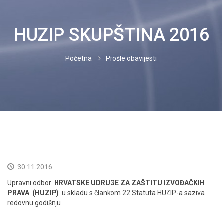
IZVOĐAČI
HUZIP SKUPŠTINA 2016
PROPISI
Početna
Prošle obavijesti
CJENICI
DOKUMENTI
NOVOSTI
KORISNICI
KONTAKT
30.11.2016
Upravni odbor
HRVATSKE UDRUGE ZA ZAŠTITU IZVOĐAČKIH
NEISPLAĆENO
PRAVA (HUZIP)
u skladu s člankom 22.Statuta HUZIP-a saziva
redovnu godišnju
HRVATSKI