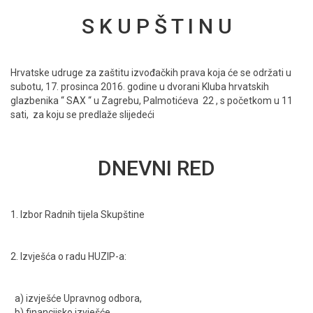
ENGLISH
S K U P Š T I N U
Hrvatske udruge za zaštitu izvođačkih prava koja će se održati u
subotu, 17. prosinca 2016. godine u dvorani Kluba hrvatskih
glazbenika “ SAX “ u Zagrebu, Palmotićeva 22 , s početkom u 11
sati, za koju se predlaže slijedeći
DNEVNI RED
1. Izbor Radnih tijela Skupštine
2. Izvješća o radu HUZIP-a:
a) izvješće Upravnog odbora,
b) financijsko izvješće,