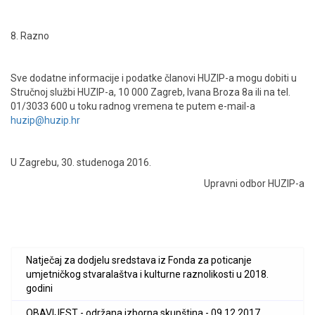
8. Razno
Sve dodatne informacije i podatke članovi HUZIP-a mogu dobiti u
Stručnoj službi HUZIP-a, 10 000 Zagreb, Ivana Broza 8a ili na tel.
01/3033 600 u toku radnog vremena te putem e-mail-a
huzip@huzip.hr
U Zagrebu, 30. studenoga 2016.
Upravni odbor HUZIP-a
Natječaj za dodjelu sredstava iz Fonda za poticanje
umjetničkog stvaralaštva i kulturne raznolikosti u 2018.
godini
OBAVIJEST - održana izborna skupština - 09.12.2017