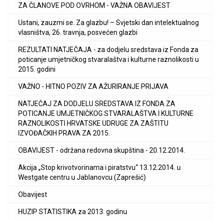
ZA ČLANOVE POD OVRHOM - VAŽNA OBAVIJEST
Ustani, zauzmi se. Za glazbu! – Svjetski dan intelektualnog
vlasništva, 26. travnja, posvećen glazbi
REZULTATI NATJEČAJA - za dodjelu sredstava iz Fonda za
poticanje umjetničkog stvaralaštva i kulturne raznolikosti u
2015. godini
VAŽNO - HITNO POZIV ZA AŽURIRANJE PRIJAVA
NATJEČAJ ZA DODJELU SREDSTAVA IZ FONDA ZA
POTICANJE UMJETNIČKOG STVARALAŠTVA I KULTURNE
RAZNOLIKOSTI HRVATSKE UDRUGE ZA ZAŠTITU
IZVOĐAČKIH PRAVA ZA 2015.
OBAVIJEST - održana redovna skupština - 20.12.2014.
Akcija „Stop krivotvorinama i piratstvu“ 13.12.2014. u
Westgate centru u Jablanovcu (Zaprešić)
Obavijest
HUZIP STATISTIKA za 2013. godinu