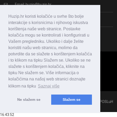
Email:
huzip@huzip.hr
Huzip.hr koristi kolačiće u svrhe što bolje
OIB: 43987938364
interakcije s korisnicima i njihovog iskustva
korištenja naše web stranice. Postavke
kolačića mogu se kontrolirati i konfigurirati u
Vašem pregledniku. Ukoliko i dalje želite
koristiti našu web stranicu, molimo da
potvrdite da se slažete s korištenjem kolačića
i to klikom na tipku Slažem se. Ukoliko se ne
slažete s korištenjem kolačića, kliknite na
tipku Ne slažem se. Više informacija o
kolačićima na našoj web stranici doznajte
klikom na tipku
Saznaj više
Ne slažem se
Slažem se
All Rights Reserved 2018 © HUZIP, Developed & Hosted by
POSLuH
16:43:52