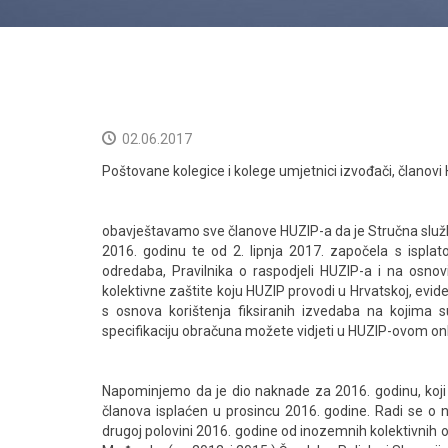
02.06.2017
Poštovane kolegice i kolege umjetnici izvođači, članovi
obavještavamo sve članove HUZIP-a da je Stručna služ
2016. godinu te od 2. lipnja 2017. započela s ispl
odredaba, Pravilnika o raspodjeli HUZIP-a i na osno
kolektivne zaštite koju HUZIP provodi u Hrvatskoj, ev
s osnova korištenja fiksiranih izvedaba na kojima s
specifikaciju obračuna možete vidjeti u HUZIP-ovom on
Napominjemo da je dio naknade za 2016. godinu, koji 
članova isplaćen u prosincu 2016. godine. Radi se o n
drugoj polovini 2016. godine od inozemnih kolektivnih or