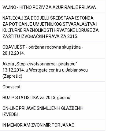
VAŽNO - HITNO POZIV ZA AŽURIRANJE PRIJAVA
NATJEČAJ ZA DODJELU SREDSTAVA IZ FONDA
ZA POTICANJE UMJETNIČKOG STVARALAŠTVA I
KULTURNE RAZNOLIKOSTI HRVATSKE UDRUGE ZA
ZAŠTITU IZVOĐAČKIH PRAVA ZA 2015.
OBAVIJEST - održana redovna skupština -
20.12.2014.
Akcija „Stop krivotvorinama i piratstvu“
13.12.2014. u Westgate centru u Jablanovcu
(Zaprešić)
Obavijest
HUZIP STATISTIKA za 2013. godinu
ON-LINE PRIJAVE SNIMLJENIH GLAZBENIH
IZVEDBI
IN MEMORIAM ZVONIMIR TORJANAC