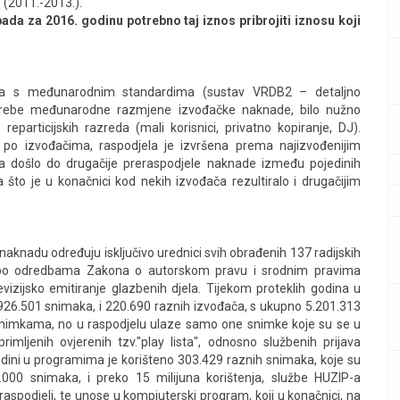
 (2011.-2013.).
da za 2016. godinu potrebno taj iznos pribrojiti iznosu koji
nja s međunarodnim standardima (sustav VRDB2 – detaljno
potrebe međunarodne razmjene izvođačke naknade, bilo nužno
reparticijskih razreda (mali korisnici, privatno kopiranje, DJ).
po izvođačima, raspodjela je izvršena prema najizvođenijim
a došlo do drugačije preraspodjele naknade između pojedinih
što je u konačnici kod nekih izvođača rezultiralo i drugačijim
nadu određuju isključivo urednici svih obrađenih 137 radijskih
koji po odredbama Zakona o autorskom pravu i srodnim pravima
evizijsko emitiranje glazbenih djela. Tijekom proteklih godina u
26.501 snimaka, i 220.690 raznih izvođača, s ukupno 5.201.313
m snimkama, no u raspodjelu ulaze samo one snimke koje su se u
primljenih ovjerenih tzv."play lista", odnosno službenih prijava
godini u programima je korišteno 303.429 raznih snimaka, koje su
000 snimaka, i preko 15 milijuna korištenja, službe HUZIP-a
raspodjeli, te unose u kompjuterski program, koji u konačnici, na