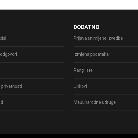
DODATNO
pisi
Prijava snimljene izvedbe
i odgovori
Izmjena podataka
Rang liste
 privatnosti
Linkovi
ad
Međunarodne udruge