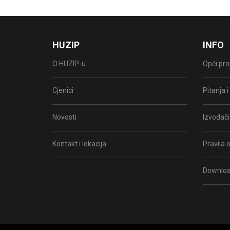
HUZIP
INFO
O HUZIP-u
Opći pro
Cjenici
Pitanja 
Novosti
Izvođači
Kontakt i lokacija
Pravila o
Downlo