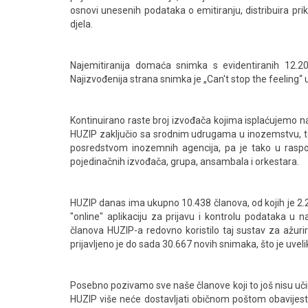
osnovi unesenih podataka o emitiranju, distribuira pri
djela.
Najemitiranija domaća snimka s evidentiranih 12.20
Najizvođenija strana snimka je „Can't stop the feeling“
Kontinuirano raste broj izvođača kojima isplaćujemo n
HUZIP zaključio sa srodnim udrugama u inozemstvu, te 
posredstvom inozemnih agencija, pa je tako u rasp
pojedinačnih izvođača, grupa, ansambala i orkestara.
HUZIP danas ima ukupno 10.438 članova, od kojih je 2.2
"online" aplikaciju za prijavu i kontrolu podataka u 
članova HUZIP-a redovno koristilo taj sustav za ažurir
prijavljeno je do sada 30.667 novih snimaka, što je uvel
Posebno pozivamo sve naše članove koji to još nisu učinil
HUZIP više neće dostavljati običnom poštom obavijesti