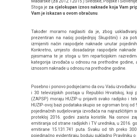
Mađarske (za 2012. i 2015.) Švedske, Poljske i Slovenije
Stoga je
za cjelokupan iznos naknade koja Vam pripa
Vam je iskazan u ovom obračunu
.
Također moramo naglasiti da je, zbog usklađiva
prezentiran na našoj posljednjoj Skupštini) i za 
izmijeniti način raspodjele naknade unutar pojedinih 
Konkretno, umjesto dosadašnje raspodjele naknade 
pjesmama te je stoga u tim reparticijskim razredim
kategorija izvođača u odnosu na prethodne godine, a 
iznosom naknade u odnosu na prethodne godine.
Posebno i ponovo podsjećamo da ovu Vašu izvođačku nak
i 30 televizijskih postaja u Republici Hrvatskoj, 
(ZAPSP) moraju HUZIP-u prijaviti svako radijsko i tel
HUZIP-ovoj bazi podataka skupio se ogroman broj od 9
pojedinačnih sudjelovanja izvođača na najrazličitiji
protekloj 2016. godini zaista koristile. Na osnovi za
emitiranja od strane radijskih i TV urednika, u 2016. 
emitirane 15.131.741 puta. Svaku od tih preko 300.
pojedinačno evidentiraju, boduju sukladno Pravilniku o 