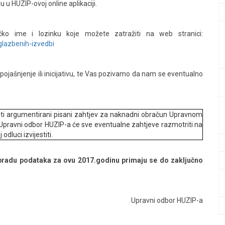
 u HUZIP-ovoj online aplikaciji.
ničko ime i lozinku koje možete zatražiti na web stranici:
glazbenih-izvedbi
ojašnjenje ili inicijativu, te Vas pozivamo da nam se eventualno
iti argumentirani pisani zahtjev za naknadni obračun Upravnom
Upravni odbor HUZIP-a će sve eventualne zahtjeve razmotriti na
odluci izvijestiti.
obradu podataka za ovu 2017.godinu primaju se do zaključno
Upravni odbor HUZIP-a