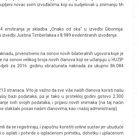
kupljeni novac svim izvođačima koji su sudjelovali u snimanju tih
4 emitiranja je skladba „Onako od oka“ u izvedbi Gibonnija.
 u izvedbi Justina Timberlakea s 8.989 evidentiranih izvođenja.
aknadu, prvenstveno na osnovi novih bilateralnih ugovora koje je
na osnovi velikog broja novih članova koji se učlanjuju u HUZIP
odjeli za 2016. godinu obračunata naknada za ukupno 86.084
13 stranaca. Vrlo je važno da sve više naših članova koristi našu
našoj bazi podataka, pa je tako u protekloj godini gotovo 2.300
anje svih svojih podataka, i prijavu novih snimaka (na taj način
ike olakšalo posao našim članovima, kao i našoj administraciji).
i da se registriraju, i započnu koristiti online sustav jer ubuduće
 o isplati i potvrde o isplaćenom primitku, dohotku i uplaćenom