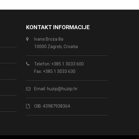
KONTAKT INFORMACIJE
Ivana Broza 8a
10000 Zagreb, Croatia
Telefon: +385 1 3033 600
Fax: +385 1 3033 630
Email:
huzip@huzip.hr
OIB: 43987938364