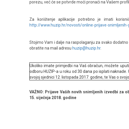
porezu, već će se potvrde moći pronaći na Vašem profilu
Za korištenje aplikacije potrebno je imati koris
http://www.huzip.hr/novosti/online-prijave-snimljenih-
Stojimo Vam i dalje na raspolaganju za svako dodatno p
obratite na mail adresu
huzip@huzip.hr
.
Ukoliko imate primjedbi na Vaš obračun, možete uput
odboru HUZIP-a u roku od 30 dana po isplati naknade. 
svojoj sjednici 12. listopada 2017. godine, te Vas o svojoj 
VAŽNO: Prijave Vaših novih snimljenih izvedbi za 
15. siječnja 2018. godine