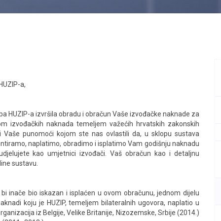
 HUZIP-a,
ba HUZIP-a izvršila obradu i obračun Vaše izvođačke naknade za
atom izvođačkih naknada temeljem važećih hrvatskih zakonskih
vi Vaše punomoći kojom ste nas ovlastili da, u sklopu sustava
identiramo, naplatimo, obradimo i isplatimo Vam godišnju naknadu
udjelujete kao umjetnici izvođači. Vaš obračun kao i detaljnu
line sustavu.
bi inače bio iskazan i isplaćen u ovom obračunu, jednom dijelu
aknadi koju je HUZIP, temeljem bilateralnih ugovora, naplatio u
ganizacija iz Belgije, Velike Britanije, Nizozemske, Srbije (2014.)