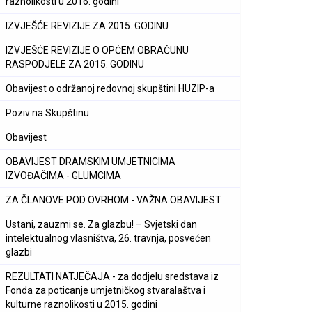
raznolikosti u 2016. godini
IZVJEŠĆE REVIZIJE ZA 2015. GODINU
IZVJEŠĆE REVIZIJE O OPĆEM OBRAČUNU
RASPODJELE ZA 2015. GODINU
Obavijest o održanoj redovnoj skupštini HUZIP-a
Poziv na Skupštinu
Obavijest
OBAVIJEST DRAMSKIM UMJETNICIMA
IZVOĐAČIMA - GLUMCIMA
ZA ČLANOVE POD OVRHOM - VAŽNA OBAVIJEST
Ustani, zauzmi se. Za glazbu! – Svjetski dan
intelektualnog vlasništva, 26. travnja, posvećen
glazbi
REZULTATI NATJEČAJA - za dodjelu sredstava iz
Fonda za poticanje umjetničkog stvaralaštva i
kulturne raznolikosti u 2015. godini