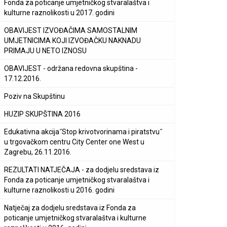
Fonda za poticanje umjetničkog stvaralaštva i
kulturne raznolikosti u 2017. godini
OBAVIJEST IZVOĐAČIMA SAMOSTALNIM
UMJETNICIMA KOJI IZVOĐAČKU NAKNADU
PRIMAJU U NETO IZNOSU
OBAVIJEST - održana redovna skupština -
17.12.2016.
Poziv na Skupštinu
HUZIP SKUPŠTINA 2016
Edukativna akcija˝Stop krivotvorinama i piratstvu˝
u trgovačkom centru City Center one West u
Zagrebu, 26.11.2016.
REZULTATI NATJEČAJA - za dodjelu sredstava iz
Fonda za poticanje umjetničkog stvaralaštva i
kulturne raznolikosti u 2016. godini
Natječaj za dodjelu sredstava iz Fonda za
poticanje umjetničkog stvaralaštva i kulturne