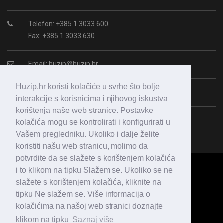
Telefon: +385 1 3033 600
Fax: +385 1 3033 630
Email:
huzip@huzip.hr
Huzip.hr koristi kolačiće u svrhe što bolje
OIB: 43987938364
interakcije s korisnicima i njihovog iskustva
korištenja naše web stranice. Postavke
kolačića mogu se kontrolirati i konfigurirati u
Vašem pregledniku. Ukoliko i dalje želite
koristiti našu web stranicu, molimo da
potvrdite da se slažete s korištenjem kolačića
i to klikom na tipku Slažem se. Ukoliko se ne
slažete s korištenjem kolačića, kliknite na
tipku Ne slažem se. Više informacija o
kolačićima na našoj web stranici doznajte
klikom na tipku
Saznaj više