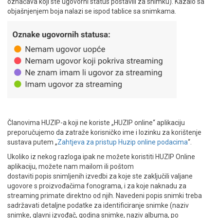
označava koji ste ugovorni status postavili za snimku). Kazalo sa
objašnjenjem boja nalazi se ispod tablice sa snimkama.
Članovima HUZIP-a koji ne koriste „HUZIP online“ aplikaciju
preporučujemo da zatraže korisničko ime i lozinku za korištenje
sustava putem „
Zahtjeva za pristup Huzip online podacima
“.
Ukoliko iz nekog razloga ipak ne možete koristiti HUZIP Online
aplikaciju, možete nam mailom ili poštom
dostaviti
popis
snimljenih izvedbi za koje ste zaključili valjane
ugovore s proizvođačima fonograma, i za koje naknadu za
streaming primate direktno od njih.
Navedeni popis snimki treba
sadržavati detaljne podatke za identificiranje snimke (naziv
snimke, glavni izvođač, godina snimke, naziv albuma, po