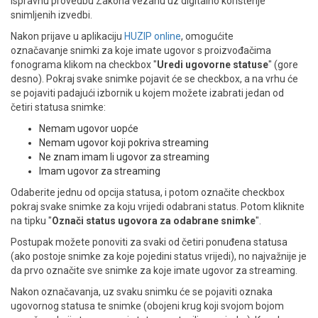
ispravnu provedbu Zakona vezanu uz digitalno korištenje
snimljenih izvedbi.
ENGLISH
Nakon prijave u aplikaciju
HUZIP online
, omogućite
označavanje snimki za koje imate ugovor s proizvođačima
fonograma klikom na checkbox "
Uredi ugovorne statuse
" (gore
desno). Pokraj svake snimke pojavit će se checkbox, a na vrhu će
se pojaviti padajući izbornik u kojem možete izabrati jedan od
četiri statusa snimke:
Nemam ugovor uopće
Nemam ugovor koji pokriva streaming
Ne znam imam li ugovor za streaming
Imam ugovor za streaming
Odaberite jednu od opcija statusa, i potom označite checkbox
pokraj svake snimke za koju vrijedi odabrani status. Potom kliknite
na tipku "
Označi status ugovora za odabrane snimke
".
Postupak možete ponoviti za svaki od četiri ponuđena statusa
(ako postoje snimke za koje pojedini status vrijedi), no najvažnije je
da prvo označite sve snimke za koje imate ugovor za streaming.
Nakon označavanja, uz svaku snimku će se pojaviti oznaka
ugovornog statusa te snimke (obojeni krug koji svojom bojom