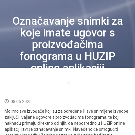
IZVOĐAČI
Označavanje snimki za
PROPISI
koje imate ugovor s
CJENICI
proizvođačima
fonograma u HUZIP
DOKUMENTI
online aplikaciji
NOVOSTI
Početna
Novosti
KORISNICI
KONTAKT
08.05.2025
Molimo sve izvođače koji su za određene ili sve snimljene izvedbe
NEISPLAĆENO
zaključili valjane ugovore s proizvođačima fonograma, te koji
naknadu primaju direktno od njih, da neposredno u HUZIP online
HRVATSKI
aplikaciji izvrše označavanje snimki. Navedeno će omogućiti