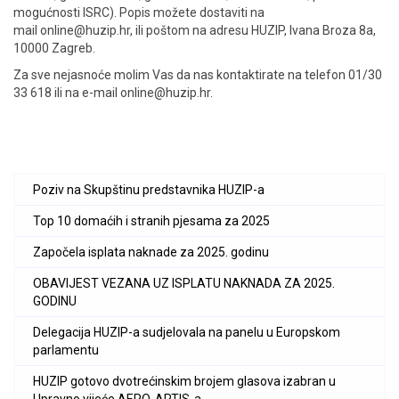
mogućnosti ISRC). Popis možete dostaviti na
mail
online@huzip.hr
, ili poštom na adresu
HUZIP, Ivana Broza 8a,
10000 Zagreb.
Za sve nejasnoće molim Vas da nas kontaktirate na telefon 01/30
33 618 ili na e-mail online@huzip.hr.
Poziv na Skupštinu predstavnika HUZIP-a
Top 10 domaćih i stranih pjesama za 2025
Započela isplata naknade za 2025. godinu
OBAVIJEST VEZANA UZ ISPLATU NAKNADA ZA 2025.
GODINU
Delegacija HUZIP-a sudjelovala na panelu u Europskom
parlamentu
HUZIP gotovo dvotrećinskim brojem glasova izabran u