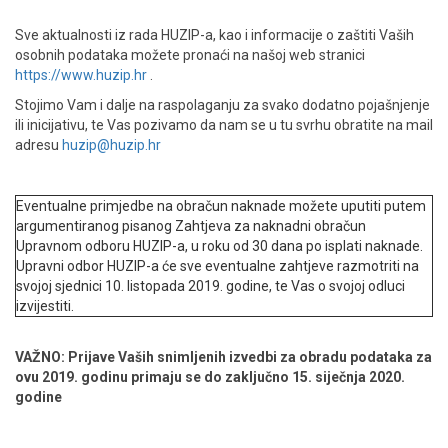
Sve aktualnosti iz rada HUZIP-a, kao i informacije o zaštiti Vaših
osobnih podataka možete pronaći na našoj web stranici
https://www.huzip.hr
.
Stojimo Vam i dalje na raspolaganju za svako dodatno pojašnjenje
ili inicijativu, te Vas pozivamo da nam se u tu svrhu obratite na mail
adresu
huzip@huzip.hr
Eventualne primjedbe na obračun naknade možete uputiti putem
argumentiranog pisanog Zahtjeva za naknadni obračun
Upravnom odboru HUZIP-a, u roku od 30 dana po isplati naknade.
Upravni odbor HUZIP-a će sve eventualne zahtjeve razmotriti na
svojoj sjednici 10. listopada 2019. godine, te Vas o svojoj odluci
izvijestiti.
VAŽNO: Prijave Vaših snimljenih izvedbi za obradu podataka za
ovu 2019. godinu primaju se do zaključno 15. siječnja 2020.
godine