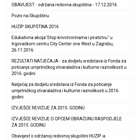
OBAVIJEST - održana redovna skupština - 17.12.2016.
Poziv na Skupštinu
HUZIP SKUPŠTINA 2016
Edukativna akcija˝Stop krivotvorinama i piratstvu˝ u
trgovačkom centru City Center one West u Zagrebu,
26.11.2016.
REZULTATI NATJEČAJA - za dodjelu sredstava iz Fonda za
poticanje umjetničkog stvaralaštva i kulturne raznolikosti u
2016. godini
Natječaj za dodjelu sredstava iz Fonda za poticanje
umjetničkog stvaralaštva i kulturne raznolikosti u 2016.
godini
IZVJEŠĆE REVIZIJE ZA 2015. GODINU
IZVJEŠĆE REVIZIJE O OPĆEM OBRAČUNU RASPODJELE
ZA 2015. GODINU
Obavijest o održanoj redovnoj skupštini HUZIP-a