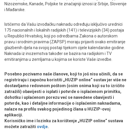
Nizozemske, Kanade, Poljske te značajniji iznosi iz Srbije, Slovenije
i Mađarske.
Ističemo da Vašu izvođačku naknadu određuju isključivo urednici
175 nacionalnih i lokalnih radijskih (141) i televizijskih (34) postaja
u Republici Hrvatskoj, koji po odredbama Zakona o autorskom
pravu i srodnim pravima (ZAPSP) moraju prijaviti svako emitiranje
glazbenih djela na svojoj postaji tijekom cijele kalendarske godine.
Naknada iz inozemstva također se bazira na radijskim i TV
emitiranjima u zemljama u kojima se koriste Vaše izvedbe.
Posebno pozivamo naše članove, koji to još nisu učinili, da se
registriraju i započnu koristiti „HUZIP online“ sustav jer više ne
dostavljamo redovnom poštom (osim onima koji su to izričito
zatražili) obavijesti o isplati i potvrde o isplaćenom primitku,
dohotku i uplaćenom porezu već se navedene obavijesti i
potvrde, kao i detaljne informacije o isplaćenim naknadama,
nalaze na profilu svakog pojedinog člana u HUZIP-ovoj
aplikaciji.
Korisničko ime i lozinku za korištenje „HUZIP online“ sustava
možete zatražiti
ovdje
.