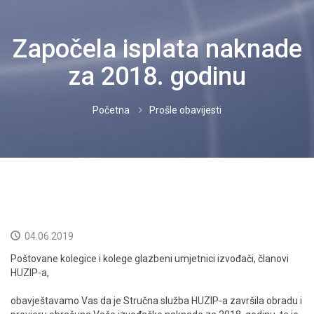
IZVOĐAČI
Započela isplata naknade
PROPISI
za 2018. godinu
CJENICI
Početna
Prošle obavijesti
DOKUMENTI
NOVOSTI
KORISNICI
KONTAKT
04.06.2019
Poštovane kolegice i kolege glazbeni umjetnici izvođači, članovi
NEISPLAĆENO
HUZIP-a,
HRVATSKI
obavještavamo Vas da je Stručna služba HUZIP-a završila obradu i