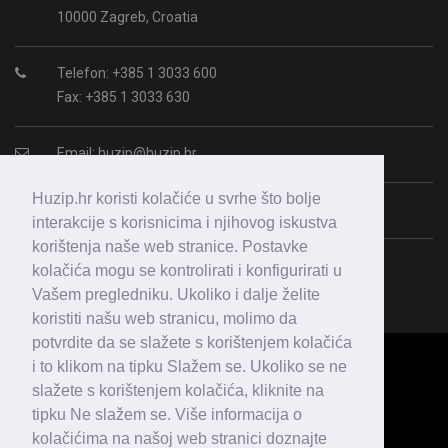
10000 Zagreb, Croatia
Telefon: +385 1 3033 600
Fax: +385 1 3033 630
Email:
huzip@huzip.hr
Huzip.hr koristi kolačiće u svrhe što bolje
OIB: 43987938364
interakcije s korisnicima i njihovog iskustva
korištenja naše web stranice. Postavke
kolačića mogu se kontrolirati i konfigurirati u
Vašem pregledniku. Ukoliko i dalje želite
koristiti našu web stranicu, molimo da
potvrdite da se slažete s korištenjem kolačića
i to klikom na tipku Slažem se. Ukoliko se ne
slažete s korištenjem kolačića, kliknite na
tipku Ne slažem se. Više informacija o
kolačićima na našoj web stranici doznajte