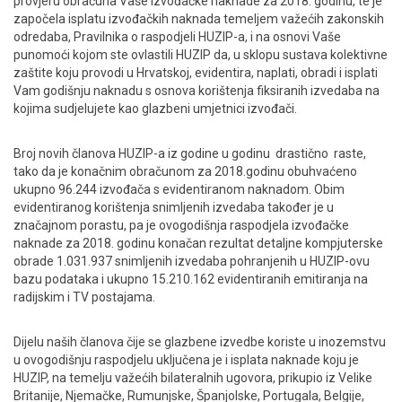
provjeru obračuna Vaše izvođačke naknade za 2018. godinu, te je
započela isplatu izvođačkih naknada temeljem važećih zakonskih
ENGLISH
odredaba, Pravilnika o raspodjeli HUZIP-a, i na osnovi Vaše
punomoći kojom ste ovlastili HUZIP da, u sklopu sustava kolektivne
zaštite koju provodi u Hrvatskoj, evidentira, naplati, obradi i isplati
Vam godišnju naknadu s osnova korištenja fiksiranih izvedaba na
kojima sudjelujete kao glazbeni umjetnici izvođači.
Broj novih članova HUZIP-a iz godine u godinu drastično raste,
tako da je konačnim obračunom za 2018.godinu obuhvaćeno
ukupno 96.244 izvođača s evidentiranom naknadom. Obim
evidentiranog korištenja snimljenih izvedaba također je u
značajnom porastu, pa je ovogodišnja raspodjela izvođačke
naknade za 2018. godinu konačan rezultat detaljne kompjuterske
obrade 1.031.937 snimljenih izvedaba pohranjenih u HUZIP-ovu
bazu podataka i ukupno 15.210.162 evidentiranih emitiranja na
radijskim i TV postajama.
Dijelu naših članova čije se glazbene izvedbe koriste u inozemstvu
u ovogodišnju raspodjelu uključena je i isplata naknade koju je
HUZIP, na temelju važećih bilateralnih ugovora, prikupio iz Velike
Britanije, Njemačke, Rumunjske, Španjolske, Portugala, Belgije,